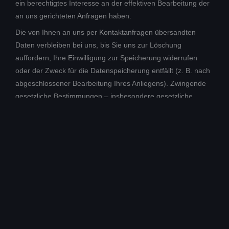
ein berechtigtes Interesse an der effektiven Bearbeitung der
an uns gerichteten Anfragen haben.
Die von Ihnen an uns per Kontaktanfragen übersandten
Daten verbleiben bei uns, bis Sie uns zur Löschung
auffordern, Ihre Einwilligung zur Speicherung widerrufen
oder der Zweck für die Datenspeicherung entfällt (z. B. nach
abgeschlossener Bearbeitung Ihres Anliegens). Zwingende
gesetzliche Bestimmungen – insbesondere gesetzliche
Aufbewahrungsfristen – bleiben unberührt.
Cookies
Die Internetseiten verwenden teilweise so genannte Cookies.
Cookies richten auf Ihrem Rechner keinen Schaden an und
enthalten keine Viren. Cookies dienen dazu, unser Angebot
nutzerfreundlicher, effektiver und sicherer zu machen.
Cookies sind kleine Textdateien, die auf Ihrem Rechner
abgelegt werden und die Ihr Browser speichert.